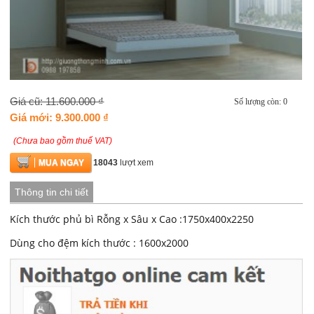
Giá cũ: 11.600.000 ₫
Số lượng còn: 0
Giá mới: 9.300.000 ₫
(Chưa bao gồm thuế VAT)
MUA NGAY
18043
lượt xem
Thông tin chi tiết
Kích thước phủ bì Rỗng x Sâu x Cao :1750x400x2250
Dùng cho đệm kích thước : 1600x2000