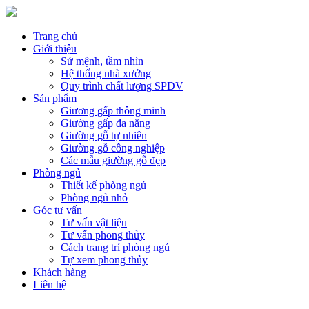
Trang chủ
Giới thiệu
Sứ mệnh, tầm nhìn
Hệ thống nhà xưởng
Quy trình chất lượng SPDV
Sản phẩm
Giương gấp thông minh
Giường gấp đa năng
Giường gỗ tự nhiên
Giường gỗ công nghiệp
Các mẫu giường gỗ đẹp
Phòng ngủ
Thiết kế phòng ngủ
Phòng ngủ nhỏ
Góc tư vấn
Tư vấn vật liệu
Tư vấn phong thủy
Cách trang trí phòng ngủ
Tự xem phong thủy
Khách hàng
Liên hệ