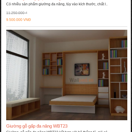
Có nhiều sản phẩm giường đa năng, tùy vào kích thước, chất l..
11.250.000 ₫
9.500.000 VNĐ
Giường gỗ gấp đa năng WBT23