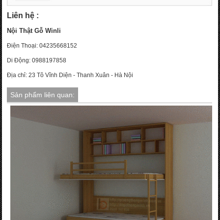
Liên hệ :
Nội Thật Gỗ Winli
Điện Thoại: 04235668152
Di Động: 0988197858
Địa chỉ: 23 Tô Vĩnh Diện - Thanh Xuân - Hà Nội
Sản phẩm liên quan: