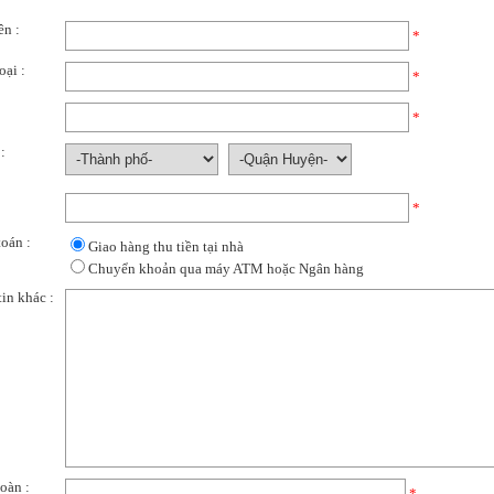
ên :
*
oại :
*
*
:
*
oán :
Giao hàng thu tiền tại nhà
Chuyển khoản qua máy ATM hoặc Ngân hàng
in khác :
oàn :
*