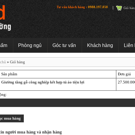
Tư vấn khách hàng :
0988.197.858
Giỏ hàn
hẩm
Phòng ngủ
Góc tư vấn
Khách hàng
Liên
 chủ
»
Giỏ hàng
Sản phẩm
Đơn giá
Giường tầng gỗ công nghiệp kết hợp tủ áo tiện lợi
27.500.00
ộng:
tục mua hàng
tin người mua hàng và nhận hàng