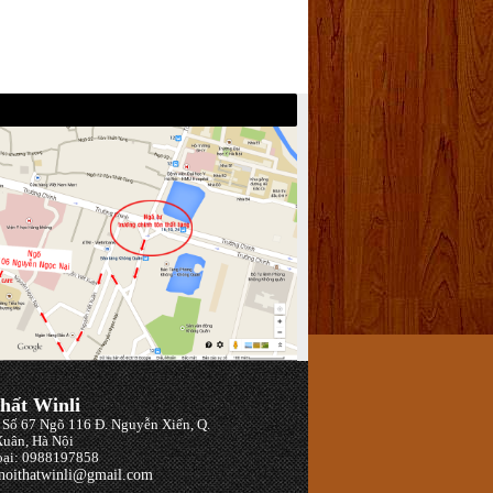
hất Winli
: Số 67 Ngõ 116 Đ. Nguyễn Xiển, Q.
uân, Hà Nội
oại: 0988197858
 noithatwinli@gmail.com