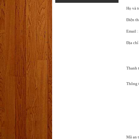
Họ và t
Điện th
Email :
Địa chỉ 
Thanh t
Thông t
Mã an t