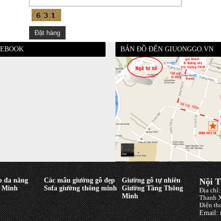
CEBOOK
BẢN ĐỒ ĐẾN GIUONGGO.VN
p đa năng
Các mẫu giường gỗ đẹp
Giường gỗ tự nhiên
Nội T
 Minh
Sofa giường thông minh
Giường Tầng Thông
Địa chỉ
Minh
Thanh X
Điện th
Email: